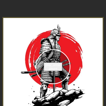
play_arrow
pause