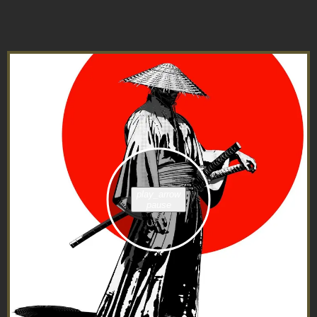
play_arrow
pause