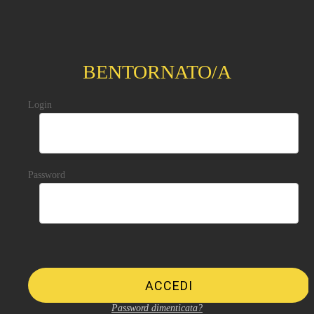
BENTORNATO/A
Login
Password
ACCEDI
Password dimenticata?