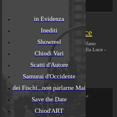
in Evidenza
07/09/2021
Inediti
L'importanza della Luce
Showreel
Stefano Chiodaroli e. il fotografo Stefano
Rossato presentano: L'importanza della Luce -
Chiodi Vari
Fotografie d'autore
Scatti d'Autore
ay_arrow
pl
PLAY
Samurai d'Occidente
pause
dei Fischi...non parlarne Mai
Save the Date
Chiod'ART