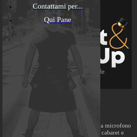
Contattami per...
Qui Pane
01/06/2021
Cabaret & Stand Up
Stefano Chiodaroli e Giorgio Magri, a microfono
aperto, per raccontare l'esperienza di cabaret e