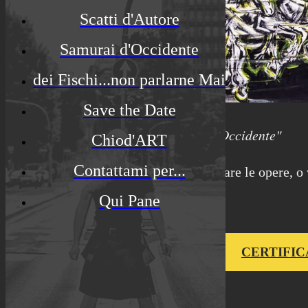
Scatti d'Autore
Samurai d'Occidente
dei Fischi...non parlarne Mai
Save the Date
dalla collezione "Battaglie d'Occidente"
Chiod'ART
Contattami per...
Se sei interessato ad esporre o acquistare le opere, o
d'arte contattami.
Qui Pane
CERTIFI