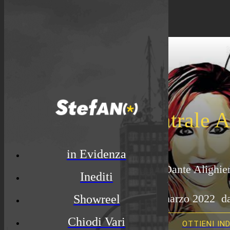
Spettacolo Teatrale A
in Evidenza
20 Via Dante Alighier
Inediti
 giovedì 31 marzo 2022  da
Showreel
Chiodi Vari
OTTIENI IN